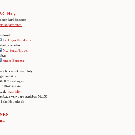
WG Holy
oster kerkdiensten
ste haljaar 2026
edikant:
Ds. Hugo Habekotté
rkelijk werker:
Mw. Petra Nijboer
riba:
André Betsema
res Kerkcentrum Holy
gerlaan 47a
36 JJ Vlaardingen
.
010-4745644
catie:
Klik hier
enbaar vervoer: stadsbus 56/156
lte Holierhoek
INKS
inks