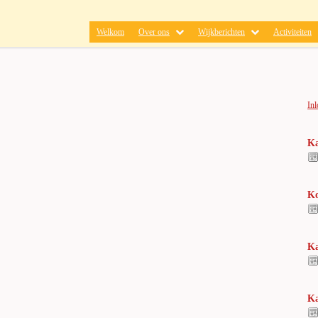
Welkom
Over ons
Wijkberichten
Activiteiten
In
Ka
Ko
Ka
Ka