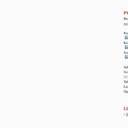
P
Ro
eer
Pr
Ke
Sc
Ad
Rei
31
Tel
Lo
Op
ha
L
»
l