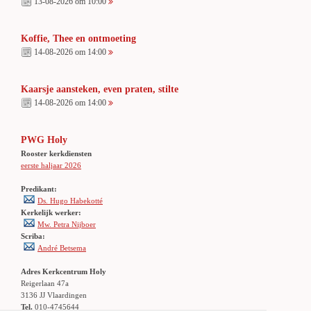
13-08-2026 om 10:00
Koffie, Thee en ontmoeting
14-08-2026 om 14:00
Kaarsje aansteken, even praten, stilte
14-08-2026 om 14:00
PWG Holy
Rooster kerkdiensten
eerste haljaar 2026
Predikant:
Ds. Hugo Habekotté
Kerkelijk werker:
Mw. Petra Nijboer
Scriba:
André Betsema
Adres Kerkcentrum Holy
Reigerlaan 47a
3136 JJ Vlaardingen
Tel.
010-4745644