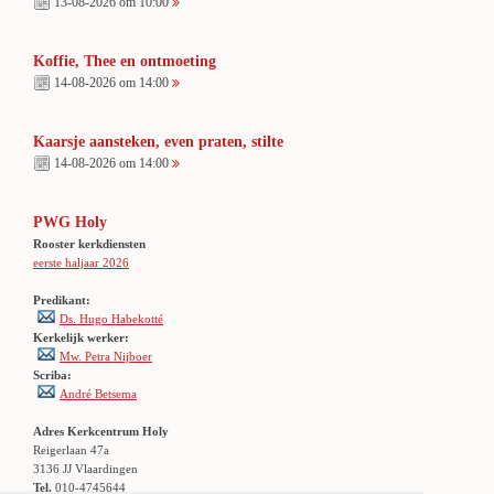
13-08-2026 om 10:00
Koffie, Thee en ontmoeting
14-08-2026 om 14:00
Kaarsje aansteken, even praten, stilte
14-08-2026 om 14:00
PWG Holy
Rooster kerkdiensten
eerste haljaar 2026
Predikant:
Ds. Hugo Habekotté
Kerkelijk werker:
Mw. Petra Nijboer
Scriba:
André Betsema
Adres Kerkcentrum Holy
Reigerlaan 47a
3136 JJ Vlaardingen
Tel.
010-4745644