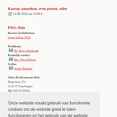
Kaarsje aansteken, even praten, stilte
14-08-2026 om 14:00
PWG Holy
Rooster kerkdiensten
eerste haljaar 2026
Predikant:
Ds. Hugo Habekotté
Kerkelijk werker:
Mw. Petra Nijboer
Scriba:
André Betsema
Adres Kerkcentrum Holy
Reigerlaan 47a
3136 JJ Vlaardingen
Tel.
010-4745644
Locatie:
Klik hier
Openbaar vervoer: stadsbus 56/156
Deze website maakt gebruik van functionele
halte Holierhoek
cookies om de website goed te laten
functioneren en het gebruik van de website
LINKS