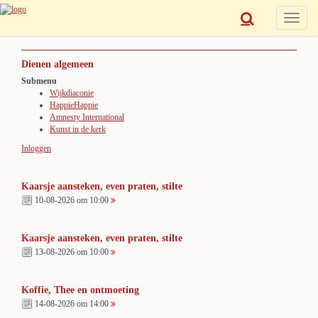
Toggle
navigat
Dienen algemeen
Submenu
Wijkdiaconie
HappieHappie
Amnesty International
Kunst in de kerk
Inloggen
Kaarsje aansteken, even praten, stilte
10-08-2026 om 10:00
Kaarsje aansteken, even praten, stilte
13-08-2026 om 10:00
Koffie, Thee en ontmoeting
14-08-2026 om 14:00