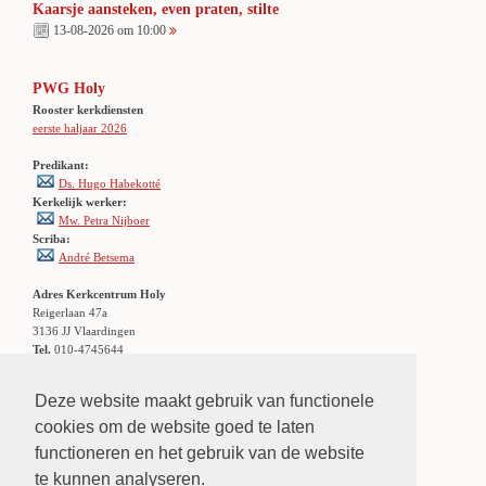
Kaarsje aansteken, even praten, stilte
13-08-2026 om 10:00
PWG Holy
Rooster kerkdiensten
eerste haljaar 2026
Predikant:
Ds. Hugo Habekotté
Kerkelijk werker:
Mw. Petra Nijboer
Scriba:
André Betsema
Adres Kerkcentrum Holy
Reigerlaan 47a
3136 JJ Vlaardingen
Tel.
010-4745644
Locatie:
Klik hier
Openbaar vervoer: stadsbus 56/156
Deze website maakt gebruik van functionele
halte Holierhoek
cookies om de website goed te laten
functioneren en het gebruik van de website
LINKS
»
links
te kunnen analyseren.