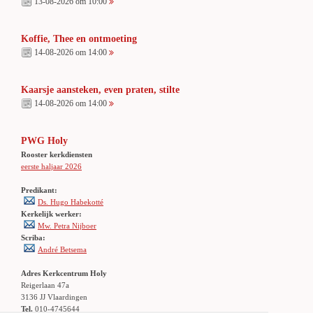
13-08-2026 om 10:00
Koffie, Thee en ontmoeting
14-08-2026 om 14:00
Kaarsje aansteken, even praten, stilte
14-08-2026 om 14:00
PWG Holy
Rooster kerkdiensten
eerste haljaar 2026
Predikant:
Ds. Hugo Habekotté
Kerkelijk werker:
Mw. Petra Nijboer
Scriba:
André Betsema
Adres Kerkcentrum Holy
Reigerlaan 47a
3136 JJ Vlaardingen
Tel.
010-4745644