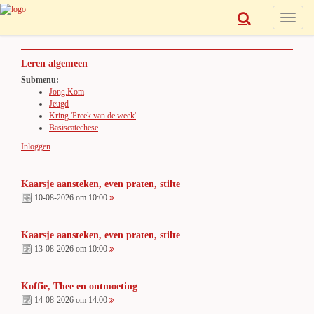
Toggle
navigat
Leren algemeen
Submenu:
Jong.Kom
Jeugd
Kring 'Preek van de week'
Basiscatechese
Inloggen
Kaarsje aansteken, even praten, stilte
10-08-2026 om 10:00
Kaarsje aansteken, even praten, stilte
13-08-2026 om 10:00
Koffie, Thee en ontmoeting
14-08-2026 om 14:00