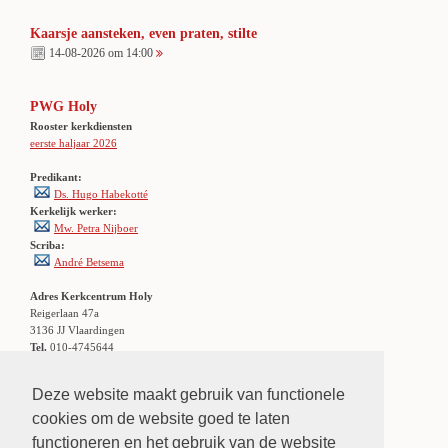
Kaarsje aansteken, even praten, stilte
14-08-2026 om 14:00
PWG Holy
Rooster kerkdiensten
eerste haljaar 2026
Predikant:
Ds. Hugo Habekotté
Kerkelijk werker:
Mw. Petra Nijboer
Scriba:
André Betsema
Adres Kerkcentrum Holy
Reigerlaan 47a
3136 JJ Vlaardingen
Tel.
010-4745644
Locatie:
Klik hier
Openbaar vervoer: stadsbus 56/156
Deze website maakt gebruik van functionele
halte Holierhoek
cookies om de website goed te laten
functioneren en het gebruik van de website
LINKS