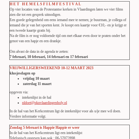
H E T H E M E L S F I L M F E S T I V A L
Op vier locaties van de Protestantse kerken in Vlaardingen laten we vier films
zien
die tot een gesprek uitnodigen.
Een goede gelegenheid om eens iemand mee te nemen; je buurman, je collega of
iemand die je van het sporten kent. Je koopt een kaartje voor €10,- en je krijgt er
een tweede kaartje gratis bij.
Na de film is er nog voldoende tijd om met elkaar even door te praten onder het
genot van een hapje en een drankje.
Om alvast de data in de agenda te zetten:
7 februari, 10 februari, 14 februari
en
17 februari
VRIJWILLIGERSWEEKEND 10-12 MAART 2023
klusjesdagen op
vrijdag 10 maart
zaterdag 11 maart
opgeven via:
intekenlijst in de hal
nldoet@pknvlaardingenholy.nl
In de hal van het Kerkcentrum ligt de intekenlijst voor als u/je mee wil doen.
Verdere informatie volgt.
Zondag 5 februari is
Happie Happie er weer
In de hal van het Kerkcentrum ligt een intekenlijst
Telefonisch opgeven kan ook : 06-57072898