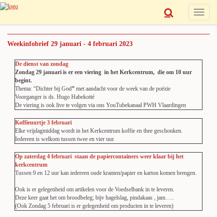
Toggle
navigat
Weekinfobrief 29 januari - 4 februari 2023
De dienst van zondag
Zondag 29 januari is er een viering in het Kerkcentrum, die om 10 uur
begint.
Thema: “Dichter bij God
”
met aandacht voor de week van de poëzie
Voorganger is ds. Hugo Habekotté
De viering is ook live te volgen via ons YouTubekanaal PWH Vlaardingen
Koffieuurtje 3 februari
Elke vrijdagmiddag wordt in het Kerkcentrum koffie en thee geschonken.
Iedereen is welkom tussen twee en vier uur.
Op zaterdag 4 februari staan de papiercontainers weer klaar bij het
kerkcentrum
Tussen 9 en 12 uur kan iedereen oude kranten/papier en karton komen brengen.
Ook is er gelegenheid om artikelen voor de Voedselbank in te leveren.
Deze keer gaat het om broodbeleg; bijv hagelslag, pindakaas , jam…..
(Ook Zondag 5 februari is er gelegenheid om producten in te leveren)