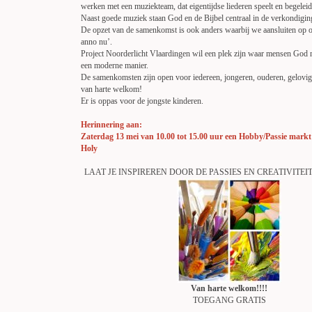
werken met een muziekteam, dat eigentijdse liederen speelt en begeleid
Naast goede muziek staan God en de Bijbel centraal in de verkondigin
De opzet van de samenkomst is ook anders waarbij we aansluiten op 
anno nu’.
Project Noorderlicht Vlaardingen wil een plek zijn waar mensen God
een moderne manier.
De samenkomsten zijn open voor iedereen, jongeren, ouderen, gelovig of
van harte welkom!
Er is oppas voor de jongste kinderen.
Herinnering aan:
Z
aterdag 13 mei van 10.00 tot 15.00 uur een Hobby/Passie mark
Holy
LAAT JE INSPIREREN DOOR DE PASSIES EN CREATIVITE
Van harte welkom!!!!
TOEGANG GRATIS