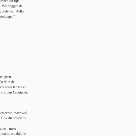
mben tot rijk
t. Wat zeggen de
 vertellen. Welke
stellingen?
mei geen
kerk in de
ers weer te zien en
rk is dan
Luchtpost
.
kgemeente, maar wel
Ook dit project is
nier - meer
amenkomst altijd te