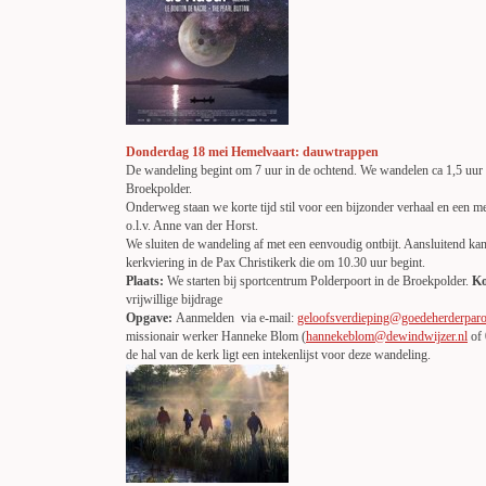
Donderdag 18 mei Hemelvaart: dauwtrappen
De wandeling begint om 7 uur in de ochtend. We wandelen ca 1,5 uur
Broekpolder.
Onderweg staan we korte tijd stil voor een bijzonder verhaal en een m
o.l.v. Anne van der Horst.
We sluiten de wandeling af met een eenvoudig ontbijt. Aansluitend ka
kerkviering in de Pax Christikerk die om 10.30 uur begint.
Plaats:
We starten bij sportcentrum Polderpoort in de Broekpolder.
Ko
vrijwillige bijdrage
Opgave:
Aanmelden via e-mail:
geloofsverdieping@goedeherderparo
missionair werker Hanneke Blom (
hannekeblom@dewindwijzer.nl
of 
de hal van de kerk ligt een intekenlijst voor deze wandeling.