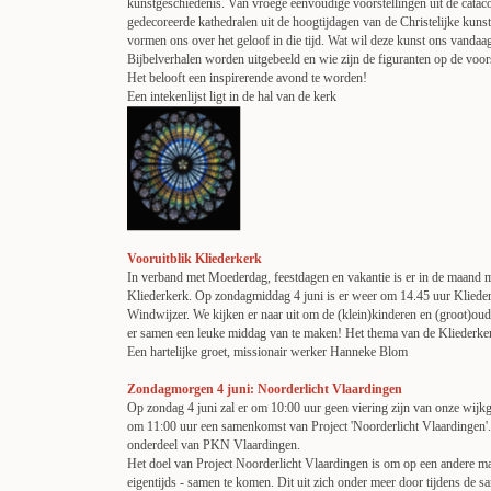
kunstgeschiedenis. Van vroege eenvoudige voorstellingen uit de cataco
gedecoreerde kathedralen uit de hoogtijdagen van de Christelijke kuns
vormen ons over het geloof in die tijd. Wat wil deze kunst ons vandaag
Bijbelverhalen worden uitgebeeld en wie zijn de figuranten op de voor
Het belooft een inspirerende avond te worden!
Een intekenlijst ligt in de hal van de kerk
Vooruitblik Kliederkerk
In verband met Moederdag, feestdagen en vakantie is er in de maand 
Kliederkerk. Op zondagmiddag 4 juni is er weer om 14.45 uur Klieder
Windwijzer. We kijken er naar uit om de (klein)kinderen en (groot)oud
er samen een leuke middag van te maken! Het thema van de Kliederke
Een hartelijke groet, missionair werker Hanneke Blom
Zondagmorgen 4 juni: Noorderlicht Vlaardingen
Op zondag 4 juni zal er om 10:00 uur geen viering zijn van onze wij
om 11:00 uur een samenkomst van Project 'Noorderlicht Vlaardingen'. 
onderdeel van PKN Vlaardingen.
Het doel van Project Noorderlicht Vlaardingen is om op een andere ma
eigentijds - samen te komen. Dit uit zich onder meer door tijdens de s