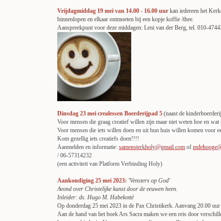
Vrijdagmiddag 19 mei van 14.00 - 16.00 uur
kan iedereen het Ker
binnenlopen en
elkaar ontmoeten bij
een kopje koffie /thee.
Aanspreekpunt voor deze middagen: Leni van der Berg, tel. 010-474
Dinsdag 23 mei crealessen Boerderijpad 5
(naast de kinderboerderi
Voor mensen die graag creatief willen zijn maar niet weten hoe en wat
Voor mensen die iets willen doen en uit hun huis willen komen voor e
Kom gezellig iets creatiefs doen!!!!
Aanmelden en informatie:
samensterkholy@gmail.com
of
mdehooge@s
/ 06-57314232
(een activiteit van Platform Verbinding Holy)
Aankondiging 25 mei 2023:
'
Vensters op God'
Avond over Christelijke kunst door de eeuwen heen.
Inleider: ds. Hugo M. Habekotté
Op donderdag 25 mei 2023 in de Pax Christikerk. Aanvang 20.00 uur
Aan de hand van het boek Ars Sacra maken we een reis
door verschil