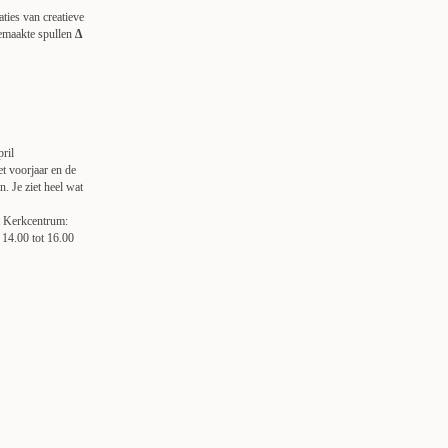
ties van creatieve
emaakte spullen
∆
ril
t voorjaar en de
. Je ziet heel wat
et Kerkcentrum:
14.00 tot 16.00