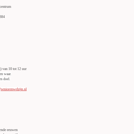
kcentrum
4384
j) van 10 tot 12 uur
 en waar.
en doel.
eniorenwelzijn.nl
lende eeuwen