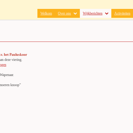
Welkom
Over ons
Wijkberichten
Activiteiten
v. het Pauluskoor
an deze viering.
ngen
 Wapenaar.
elmoeren knoop”