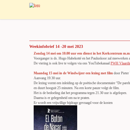
Weekinfobrief 14 -20 mei 2023
Zondag 14 mei om 10.00 uur een dienst in het Kerkcentrum m.m.
Voorganger is ds. Hugo Habekotté en het Pauluskoor zal meewerken a
De viering is ook live te volgen via ons YouTubekanaal
PWH Vlaardi
Maandag 15 mei in de Windwijzer e
en lezing met film
door Pieter
Aanvang 19.30 uur.
De lezing vormt een inleiding op de poëtische documentaire “De par
en duurt hooguit 25 minuten. Na een korte pauze volgt de film.
Het is de bedoeling dat het programma tegen 21.30 uur is afgelopen.
Daarna is er gelegenheid om na te praten.
Er wordt een vrijwillige bijdrage gevraagd voor de kosten