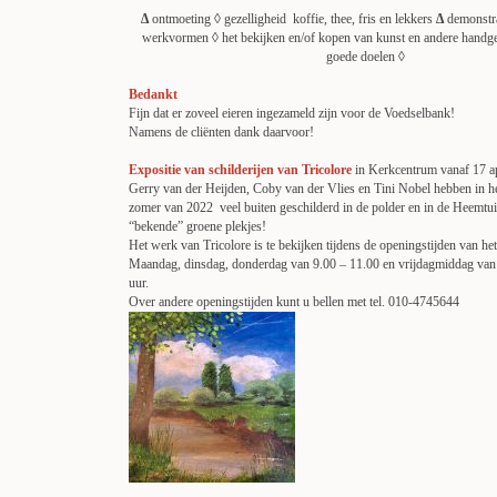
∆
ontmoeting
◊
gezelligheid koffie, thee, fris en lekkers
∆
demonstra
werkvormen
◊
het bekijken en/of kopen van kunst en andere handg
goede doelen
◊
Bedankt
Fijn dat er zoveel eieren ingezameld zijn voor de Voedselbank!
Namens de cliënten dank daarvoor!
Expositie van schilderijen van Tricolore
in Kerkcentrum vanaf 17 ap
Gerry van der Heijden, Coby van der Vlies en Tini Nobel hebben in he
zomer van 2022 veel buiten geschilderd in de polder en in de Heemtuin
“bekende” groene plekjes!
Het werk van Tricolore is te bekijken tijdens de openingstijden van h
Maandag, dinsdag, donderdag van 9.00 – 11.00 en vrijdagmiddag van 
uur.
Over andere openingstijden kunt u bellen met tel. 010-4745644