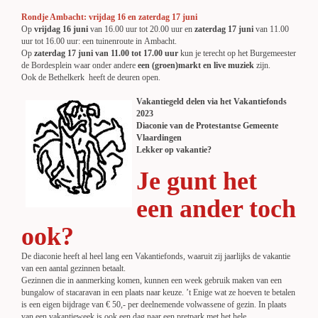
Rondje Ambacht: vrijdag 16 en zaterdag 17 juni
Op
vrijdag 16 juni
van 16.00 uur tot 20.00 uur en
zaterdag 17 juni
van 11.00
uur tot 16.00 uur: een tuinenroute in Ambacht.
Op
zaterdag 17 juni van 11.00 tot 17.00 uur
kun je terecht op het Burgemeester
de Bordesplein waar onder andere
een (groen)markt en live muziek
zijn.
Ook de Bethelkerk heeft de deuren open.
Vakantiegeld delen via het Vakantiefonds
2023
Diaconie van de Protestantse Gemeente
Vlaardingen
Lekker op vakantie?
Je gunt het
een ander toch
ook?
De diaconie heeft al heel lang een Vakantiefonds, waaruit zij jaarlijks de vakantie
van een aantal gezinnen betaalt.
Gezinnen die in aanmerking komen, kunnen een week gebruik maken van een
bungalow of stacaravan in een plaats naar keuze. ’t Enige wat ze hoeven te betalen
is een eigen bijdrage van € 50,- per deelnemende volwassene of gezin. In plaats
van een vakantieweek is ook een dag naar een pretpark met het hele