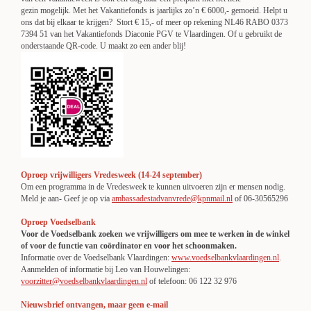
gezin mogelijk. Met het Vakantiefonds is jaarlijks zo’n € 6000,- gemoeid. Helpt u
ons dat bij elkaar te krijgen? Stort € 15,- of meer op rekening NL46 RABO 0373
7394 51 van het Vakantiefonds Diaconie PGV te Vlaardingen. Of u gebruikt de
onderstaande QR-code. U maakt zo een ander blij!
Oproep vrijwilligers Vredesweek (14-24 september)
Om een programma in de Vredesweek te kunnen uitvoeren zijn er mensen nodig.
Meld je aan- Geef je op via
ambassadestadvanvrede@kpnmail.nl
of 06-30565296
Oproep Voedselbank
Voor de Voedselbank zoeken we vrijwilligers om mee te werken in de winkel
of voor de functie van
co
ördinator en voor het schoonmaken.
Informatie over de Voedselbank Vlaardingen:
www.voedselbankvlaardingen.nl
.
Aanmelden of informatie bij Leo van Houwelingen:
voorzitter@voedselbankvlaardingen.nl
of telefoon: 06 122 32 976
Nieuwsbrief ontvangen, maar geen e-mail