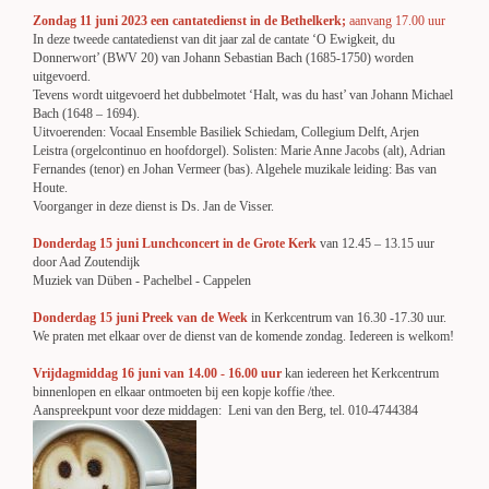
Zondag 11 juni 2023 een cantatedienst in de Bethelkerk;
aanvang 17.00 uur
In deze tweede cantatedienst van dit jaar zal de cantate ‘O Ewigkeit, du
Donnerwort’ (BWV 20) van Johann Sebastian Bach (1685-1750) worden
uitgevoerd.
Tevens wordt uitgevoerd het dubbelmotet ‘Halt, was du hast’ van Johann Michael
Bach (1648 – 1694).
Uitvoerenden: Vocaal Ensemble Basiliek Schiedam, Collegium Delft, Arjen
Leistra (orgelcontinuo en hoofdorgel). Solisten: Marie Anne Jacobs (alt), Adrian
Fernandes (tenor) en Johan Vermeer (bas). Algehele muzikale leiding: Bas van
Houte.
Voorganger in deze dienst is Ds. Jan de Visser.
Donderdag 15 juni Lunchconcert in de Grote Kerk
van 12.45 – 13.15 uur
door Aad Zoutendijk
Muziek van Düben - Pachelbel - Cappelen
Donderdag 15 juni Preek van de W
eek
in Kerkcentrum van 16.30 -17.30 uur.
We praten met elkaar over de dienst van de komende zondag. Iedereen is welkom!
Vrijdagmiddag 16 juni van 14.00 - 16.00 uur
kan iedereen het Kerkcentrum
binnenlopen en
elkaar ontmoeten bij
een kopje koffie /thee.
Aanspreekpunt voor deze middagen: Leni van den Berg, tel. 010-4744384