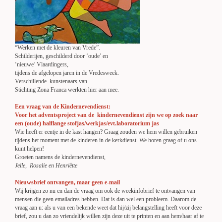
“Werken met de kleuren van Vrede”.
Schilderijen, geschilderd door ‘oude’ en
‘nieuwe’ Vlaardingers,
tijdens de afgelopen jaren in de Vredesweek.
Verschillende kunstenaars van
Stichting Zona Franca werkten hier aan mee.
Een vraag van de Kindernevendienst:
Voor het adventsproject van de kindernevendienst zijn we op zoek naar
een (oude) halflange stofjas/werkjas/evt.laboratorium jas
Wie heeft er eentje in de kast hangen? Graag zouden we hem willen gebruiken
tijdens het moment met de kinderen in de kerkdienst. We horen graag of u ons
kunt helpen!
Groeten namens de kindernevendienst,
Jelle, Rosalie en Henriëtte
Nieuwsbrief ontvangen, maar geen e-mail
Wij krijgen zo nu en dan de vraag om ook de weekinfobrief te ontvangen van
mensen die geen emailadres hebben. Dat is dan wel een probleem. Daarom de
vraag aan u: als u van een bekende weet dat hij/zij belangstelling heeft voor deze
brief, zou u dan zo vriendelijk willen zijn deze uit te printen en aan hem/haar af te