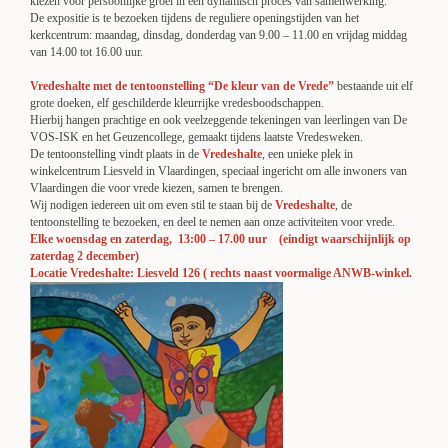
kiezen voor persoonlijke groei in een dynamisch proces van samenwerking.
De expositie is te bezoeken tijdens de reguliere openingstijden van het
kerkcentrum: maandag, dinsdag, donderdag van 9.00 – 11.00 en vrijdag middag
van 14.00 tot 16.00 uur.
Vredeshalte met de tentoonstelling “De kleur van de Vrede”
bestaande uit elf
grote doeken, elf geschilderde kleurrijke vredesboodschappen.
Hierbij hangen prachtige en ook veelzeggende tekeningen van leerlingen van De
VOS-ISK en het Geuzencollege, gemaakt tijdens laatste Vredesweken.
De tentoonstelling vindt plaats in de
Vredeshalte
, een unieke plek in
winkelcentrum Liesveld in Vlaardingen, speciaal ingericht om alle inwoners van
Vlaardingen die voor vrede kiezen, samen te brengen.
Wij nodigen iedereen uit om even stil te staan bij de
Vredeshalte
, de
tentoonstelling te bezoeken, en deel te nemen aan onze activiteiten voor vrede.
Elke woensdag en zaterdag, 13:00 – 17.00 uur (eindigt waarschijnlijk op
zaterdag 2 december)
Locatie Vredeshalte: Liesveld 126 ( rechts naast voormalige ANWB-winkel.