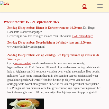
Toggle
navigat
Weekinfobrief 15 - 21 september 2024
Zondag 15 september:
Dienst in Kerkcentrum om 10.00 uur.
Ds. Hugo
Habekotté is onze voorganger.
De viering is ook live te volgen via ons YouTubekanaal
PWH Vlaardingen
.
Zondag 15 september: Noorderlicht in de Windwijzer om 11.00 uur.
www.noorderlichtvlaardingen.nl
Zondag 15 september: Zin op Zondag- Een legerpredikant op missie in de
Windwijzer.
Op de
eerste zondag
van de vredesweek is onze gast een voormalig
legerpredikant: ds. Dick Pranger. Hij werd uitgezonden naar oorlogsgebieden als
Irak en Afghanistan. Hij komt ons vertellen over wat hij meemaakte. Hoe houden
militairen (vaak jonge mensen) het uit in de spanning van een crisisgebied waar
geweld niet geschuwd wordt? Wat doet het met je als je ver van huis aan
oorlogsgeweld wordt blootgesteld? En welke rol kan een predikant daar spelen?
Ds. Pranger zal ons hierover vertellen, gebaseerd op zijn eigen ervaringen aan het
front. Aanvang is om 15.00 uur, een vrijwillige bijdrage wordt op prijs gesteld.