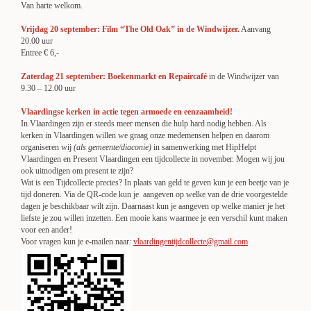
Van harte welkom.
Vrijdag 20 september: Film “The Old Oak” in de Windwijzer.
Aanvang
20.00 uur
Entree € 6,-
Zaterdag 21 september: Boekenmarkt en Repaircafé
in de Windwijzer van
9.30 – 12.00 uur
Vlaardingse kerken in actie tegen armoede en eenzaamheid!
In Vlaardingen zijn er steeds meer mensen die hulp hard nodig hebben. Als
kerken in Vlaardingen willen we graag onze medemensen helpen en daarom
organiseren wij
(als gemeente/diaconie)
in samenwerking met HipHelpt
Vlaardingen en Present Vlaardingen een tijdcollecte in november. Mogen wij jou
ook uitnodigen om present te zijn?
Wat is een Tijdcollecte precies? In plaats van geld te geven kun je een beetje van je
tijd doneren. Via de QR-code kun je aangeven op welke van de drie voorgestelde
dagen je beschikbaar wilt zijn. Daarnaast kun je aangeven op welke manier je het
liefste je zou willen inzetten. Een mooie kans waarmee je een verschil kunt maken
voor een ander!
Voor vragen kun je e-mailen naar:
vlaardingentijdcollecte@gmail.com