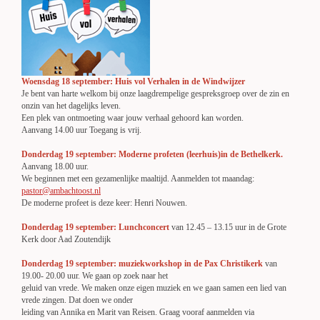
Woensdag 18 september: Huis vol Verhalen in de Windwijzer
Je bent van harte welkom bij onze laagdrempelige gespreksgroep over de zin en
onzin van het dagelijks leven.
Een plek van ontmoeting waar jouw verhaal gehoord kan worden.
Aanvang 14.00 uur Toegang is vrij.
Donderdag 19 september: Moderne profeten (leerhuis)in de Bethelkerk.
Aanvang 18.00 uur.
We beginnen met een gezamenlijke maaltijd. Aanmelden tot maandag:
pastor@ambachtoost.nl
De moderne profeet is deze keer: Henri Nouwen.
Donderdag 19 september: Lunchconcert
van 12.45 – 13.15 uur in de Grote
Kerk door Aad Zoutendijk
Donderdag 19 september: muziekworkshop in de Pax Christikerk
van
19.00- 20.00 uur. We gaan op zoek naar het
geluid van vrede. We maken onze eigen muziek en we gaan samen een lied van
vrede zingen. Dat doen we onder
leiding van Annika en Marit van Reisen. Graag vooraf aanmelden via