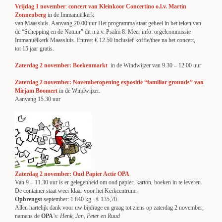
Vrijdag 1 november
:
concert van
Kleinkoor Concertino o.l.v. Martin
Zonnenberg
in de Immanuëlkerk
van Maassluis. Aanvang 20.00 uur Het programma staat geheel in het teken van
de “Schepping en de Natuur” dit n.a.v. Psalm 8. Meer info: orgelcommissie
Immanuëlkerk Maassluis. Entree: € 12.50 inclusief koffie/thee na het concert,
tot 15 jaar gratis.
Zaterdag 2 november: Boekenmarkt
in de Windwijzer van 9.30 – 12.00 uur
Zaterdag 2 november: Novemberopening expositie “familiar grounds” van
Mirjam Boomert
in de Windwijzer.
Aanvang 15.30 uur
Zaterdag 2 november: Oud Papier Actie OPA
Van 9 – 11.30 uur is er gelegenheid om oud papier, karton, boeken in te leveren.
De container staat weer klaar voor het Kerkcentrum.
Opbrengst
september: 1.840 kg - € 135,70.
Allen hartelijk dank voor uw bijdrage en graag tot ziens op zaterdag 2 november,
namens de
OPA
’s:
Henk, Jan, Peter en Ruud