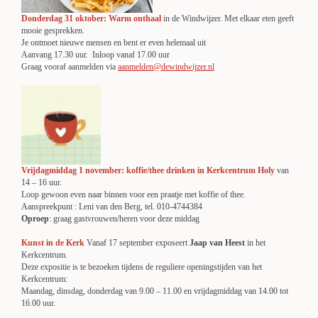
Donderdag 31 oktober: Warm onthaal
in de Windwijzer. Met elkaar eten geeft
mooie gesprekken.
Je ontmoet nieuwe mensen en bent er even helemaal uit
Aanvang 17.30 uur. Inloop vanaf 17.00 uur
Graag vooraf aanmelden via
aanmelden@dewindwijzer.nl
V
rijdagmiddag 1 november: koffie/thee drinken in Kerkcentrum Holy
van
14 – 16 uur.
Loop gewoon even naar binnen voor een praatje met koffie of thee.
Aanspreekpunt : Leni van den Berg, tel. 010-4744384
Oproep
: graag gastvrouwen/heren voor deze middag
Kunst in de Kerk
Vanaf 17 september exposeert
Jaap van Heest
in het
Kerkcentrum.
Deze expositie is te bezoeken tijdens de reguliere openingstijden van het
Kerkcentrum:
Maandag, dinsdag, donderdag van 9.00 – 11.00 en vrijdagmiddag van 14.00 tot
16.00 uur.