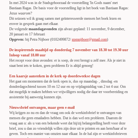
In mei 2024 was in de Stadsgehoorzaal de voorstelling 'In Gods naam' met
Bastiaan Ragas. De basis voor de voorstelling ligt in het boek van Bastiaan Ragas:
Jezus waarom
?
Dit seizoen wil ik graag samen met geïnteresseerde mensen het boek lezen en
erover in gesprek gaan met elkaar.
De volgende
maandagavonden
zijn alvast gepland: 11 november, 9 december,
20 januari en 17 februari
Opgeven:
bij Petra Nijboer (0102499872/
gpmnijboer@gmail.com
)
De inspirerende maaltijd op donderdag 7 november van 18.30 tot 19.30 uur
Inloop vanaf 18.00 uur
Het recept voor deze avonden: er is soep, de rest brengt u zelf mee. Als je niet in
staat bent iets te koken, geen probleem Er is altijd genoeg!
Een kaarsje aansteken in de kerk op doordeweekse dagen
Het gaat om momenten dat de kerk open is, dus op maandag- , dinsdag -en
donderdagochtend tussen 10 en 12 uur en op vrijdagmiddag van 2 tot 4 uur. Om
dat mogelijk te maken hebben we vrijwilligers nodig die daar ter voorbereiding en
assistentie bij aanwezig kunnen zijn.
Nieuwsbrief ontvangen, maar geen e-mail
Wij krijgen zo nu en dan de vraag om ook de weekinfobrief te ontvangen van
mensen die geen emailadres hebben. Dat is dan wel een probleem. Daarom de
vraag aan u: als u van een bekende weet dat hij/zij belangstelling heeft voor deze
brief, zou u dan zo vriendelijk willen zijn deze uit te printen en aan hem/haar af te
geven. Toch een manier van omzien naar elkaar.
In de hal zijn er weekinfobrieven