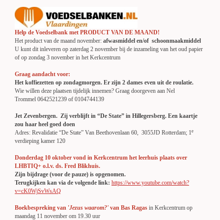
Help de Voedselbank met PRODUCT VAN DE MAAND!
Het product van de maand november:
afwasmiddel en
/of schoonmaakmiddel
U kunt dit inleveren op zaterdag 2 november bij de inzameling van het oud papier
of op zondag 3 november in het Kerkcentrum
Graag aandacht voor:
Het koffiezetten op zondagmorgen. Er zijn 2 dames even uit de roulatie.
Wie willen deze plaatsen tijdelijk innemen? Graag doorgeven aan Nel
Trommel 0642521239 of 0104744139
Jet Zevenbergen. Zij verblijft in “De State” in Hillegersberg. Een kaartje
zou haar heel goed doen
e
Adres: Revalidatie “De State” Van Beethovenlaan 60, 3055JD Rotterdam; 1
verdieping kamer 120
Donderdag 10 oktober vond in Kerkcentrum het leerhuis plaats over
LHBTIQ+ o.l.v. ds. Fred Blikhuis.
Zijn bijdrage (voor de pauze) is opgenomen.
Terugkijken kan via de volgende link:
https://www.youtube.com/watch?
v=cK0WjSvWsAQ
Boekbespreking van '
Jezus waarom?'
van Bas Ragas
in Kerkcentrum op
maandag 11 november om 19.30 uur