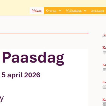
Welkom
Over ons
Wijkberichten
Activiteiten
In
Ka
Ka
Ko
Ka