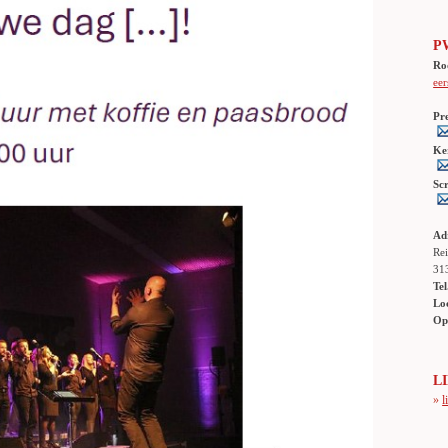
P
Ro
eer
Pr
Ke
Sc
Ad
Rei
31
Tel
Lo
Op
ha
L
»
l