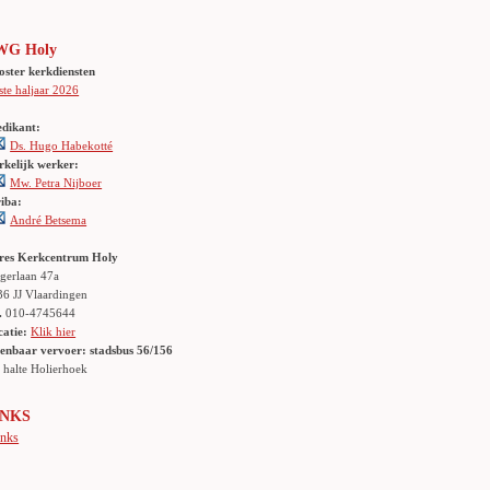
WG Holy
oster kerkdiensten
ste haljaar 2026
edikant:
Ds. Hugo Habekotté
rkelijk werker:
Mw. Petra Nijboer
riba:
André Betsema
res Kerkcentrum Holy
gerlaan 47a
36 JJ Vlaardingen
.
010-4745644
catie:
Klik hier
enbaar vervoer: stadsbus 56/156
lte Holierhoek
INKS
inks