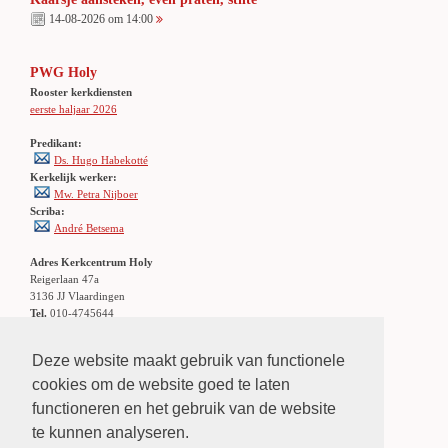
14-08-2026 om 14:00
PWG Holy
Rooster kerkdiensten
eerste haljaar 2026
Predikant:
Ds. Hugo Habekotté
Kerkelijk werker:
Mw. Petra Nijboer
Scriba:
André Betsema
Adres Kerkcentrum Holy
Reigerlaan 47a
3136 JJ Vlaardingen
Tel.
010-4745644
Locatie:
Klik hier
Openbaar vervoer: stadsbus 56/156
Deze website maakt gebruik van functionele
halte Holierhoek
cookies om de website goed te laten
functioneren en het gebruik van de website
LINKS
»
links
te kunnen analyseren.