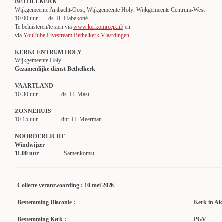
BETHELKERK
Wijkgemeente Ambacht-Oost; Wijkgemeente Holy; Wijkgemeente Centrum-West
10.00 uur ds. H. Habekotté
Te beluisteren/te zien via
www.kerkomroep.nl/
en
via
YouTube Livestream Bethelkerk Vlaardingen
KERKCENTRUM HOLY
Wijkgemeente Holy
Gezamenlijke dienst Bethelkerk
VAARTLAND
10.30 uur ds. H. Mast
ZONNEHUIS
10.15 uur dhr. H. Meerman
NOORDERLICHT
Windwijzer
11.00 uur
Samenkomst
Collecte verantwoording : 10 mei 2026
Bestemming Diaconie :
Kerk in Ak
Bestemming Kerk :
PGV