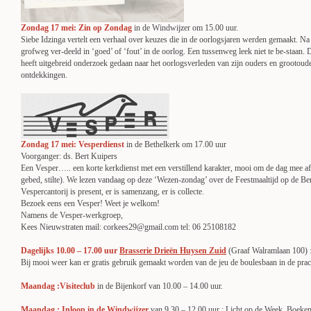
Zondag 17 mei: Zin op Zondag
in de Windwijzer om 15.00 uur.
Siebe Idzinga vertelt een verhaal over keuzes die in de oorlogsjaren werden gemaakt. N
grofweg ver-deeld in ‘goed’ of ‘fout’ in de oorlog. Een tussenweg leek niet te be-staan.
heeft uitgebreid onderzoek gedaan naar het oorlogsverleden van zijn ouders en grootoud
ontdekkingen.
Zondag 17 mei:
Vesperdienst
in de Bethelkerk om 17.00 uur
Voorganger: ds. Bert Kuipers
Een Vesper….. een korte kerkdienst met een verstillend karakter, mooi om de dag mee af t
gebed, stilte). We lezen vandaag op deze ‘Wezen-zondag’ over de Feestmaaltijd op de Be
Vespercantorij is present, er is samenzang, er is collecte.
Bezoek eens een Vesper! Weet je welkom!
Namens de Vesper-werkgroep,
Kees Nieuwstraten mail: corkees29@gmail.com tel: 06 25108182
Dagelijks 10.00 – 17.00 uur
Brasserie Drieën Huysen Zuid
(Graaf Walramlaan 100) :
Bij mooi weer kan er gratis gebruik gemaakt worden van de jeu de boulesbaan in de prac
Maandag :Visiteclub
in de Bijenkorf van 10.00 – 14.00 uur.
Maandag :
Inloop in de Windwijzer
van 9.30 – 12.00 uur ; Licht op de Week, Boeke