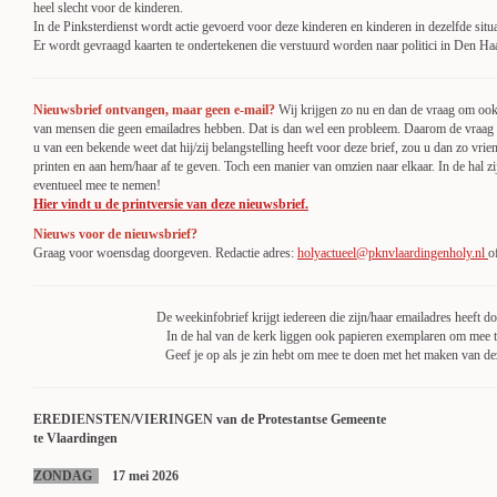
heel slecht voor de kinderen.
In de Pinksterdienst wordt actie gevoerd voor deze kinderen en kinderen in dezelfde situa
Er wordt gevraagd kaarten te ondertekenen die verstuurd worden naar politici in Den Ha
Nieuwsbrief ontvangen, maar geen e-mail?
Wij krijgen zo nu en dan de vraag om ook
van mensen die geen emailadres hebben. Dat is dan wel een probleem. Daarom de vraag a
u van een bekende weet dat hij/zij belangstelling heeft voor deze brief, zou u dan zo vriend
printen en aan hem/haar af te geven. Toch een manier van omzien naar elkaar. In de hal 
eventueel mee te nemen!
Hier vindt u de printversie van deze nieuwsbrief.
Nieuws voor de nieuwsbrief?
Graag voor woensdag doorgeven. Redactie adres:
holyactueel@pknvlaardingenholy.nl
o
De weekinfobrief krijgt iedereen die zijn/haar emailadres heeft d
In de hal van de kerk liggen ook papieren exemplaren om mee 
Geef je op als je zin hebt om mee te doen met het maken van d
EREDIENSTEN/VIERINGEN van de Protestantse Gemeente
te Vlaardingen
ZONDAG
17 mei 2026