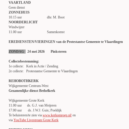
VAARTLAND
Geen dienst
ZONNEHUIS
10.15 uur dhr. M. Boot
NOORDERLICHT
Windwijzer
11.00 uur Samenko
EREDIENSTEN/VIERINGEN van de Protestantse Gemeente te Vlaardingen
ZONDAG
24 mei 2026 Pinksteren
Collectebestemming:
1e collecte: Kerk in Actie / Zending
2e collecte: Protestantse Gemeente te Vlaardingen
REHOBOTHKERK
Wijkgemeente Centrum-West
Gezamenlijke dienst Bethelkerk
Wijkgemeente Grote Kerk
11.00 uur ds. G.J. van Meijeren
17.00 uur ds. J.W.J. Guis; Poeldijk
Te beluisteren/te zien via
www.kerkomroep.nl/
en
via
YouTube Livestream Grote Kerk