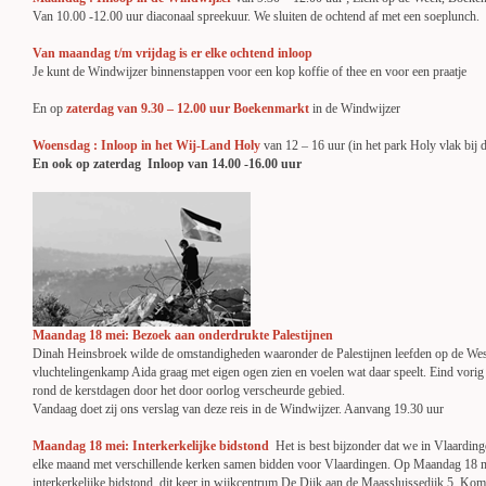
Van 10.00 -12.00 uur diaconaal spreekuur. We sluiten de ochtend af met een soeplunch.
Van maandag t/m vrijdag is er elke ochtend inloop
Je kunt de Windwijzer binnenstappen voor een kop koffie of thee en voor een praatje
En op
zaterdag van 9.30 – 12.00 uur Boekenmarkt
in de Windwijzer
Woensdag : Inloop in het Wij-Land Holy
van 12 – 16 uur (in het park Holy vlak bij d
En ook op zaterdag Inloop van 14.00 -16.00 uur
Maandag 18 mei: Bezoek aan onderdrukte Palestijnen
Dinah Heinsbroek wilde de omstandigheden waaronder de Palestijnen leefden op de West
vluchtelingenkamp Aida graag met eigen ogen zien en voelen wat daar speelt. Eind vorig j
rond de kerstdagen door het door oorlog verscheurde gebied.
Vandaag doet zij ons verslag van deze reis in de Windwijzer. Aanvang 19.30 uur
Maandag 18 mei:
Interkerkelijke bidstond
Het is best bijzonder dat we in Vlaardi
elke maand met verschillende kerken samen bidden voor Vlaardingen. Op Maandag 18 m
interkerkelijke bidstond, dit keer in wijkcentrum De Dijk aan de Maassluissedijk 5. Kom