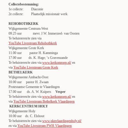
Collectebestemming:
1e collecte: Diaconie
2e collecte: Plaatselijk missionair werk
REHOBOTHKERK
Wijkgemeente Centrum-West
09.25 uur mevr. J.W. Immerzeel- van Oosten
Te beluisteren/te zien via
YouTube Livestream Rehobothkerk
Wijkgemeente Grote Kerk
11.00 uur pastor H. Kamminga
17.00 uur ds. K. Hage; ‘s Gravenzande
Te beluisteren/te zien via
www.kerkomroep.nl/
en
via
YouTube Livestream Grote Kerk
BETHELKERK
Wijkgemeente Ambacht-Oost
10.00 uur pastor H. Zwaan
Protestantse Gemeente te Vlaardingen
17.00 uur ds. A. W. Kuipers
Vesper
Te beluisteren/te zien via
www.kerkomroep.nl/
en
via
YouTube Livestream Bethelkerk Vlaardingen
KERKCENTRUM HOLY
Wijkgemeente Holy
10.00 uur ds. C. Elshout
Te beluisteren/te zien via
www.pknvlaardingenholy.nl/
en via
YouTube Livestream PWH Vlaardingen