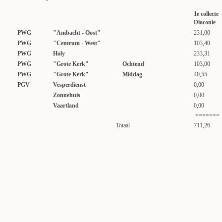
1e collecte
Diaconie
PWG
"Ambacht - Oost"
231,00
PWG
"Centrum - West"
103,40
PWG
Holy
233,31
PWG
"Grote Kerk"
Ochtend
103,00
PWG
"Grote Kerk"
Middag
40,55
PGV
Vesperdienst
0,00
Zonnehuis
0,00
Vaartland
0,00
=======
Totaal
711,26