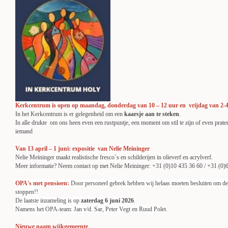
Kerkcentrum is open op maandag, donderdag van 10 – 12 uur en vrijdag van 2-
In het Kerkcentrum is er gelegenheid om een
kaarsje aan te steken
.
In alle drukte om ons heen even een rustpuntje, een moment om stil te zijn of even prate
iemand
Van 13 april – 1 juni:
expositie van
Nelie Meininger
Nelie Meininger maakt realistische fresco´s en schilderijen in olieverf en acrylverf.
Meer informatie? Neem contact op met Nelie Meininger: +31 (0)10 435 36 60 / +31 (0)
OPA's met pensioen:
Door personeel gebrek hebben wij helaas moeten besluiten om de 
stoppen!!
De laatste inzameling is op
zaterdag 6 juni 2026
.
Namens het OPA-team: Jan v/d. Sar, Peter Vegt en Ruud Polet.
Nieuwe naam wijkgemeente