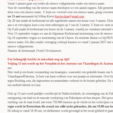
Vanaf 1 januari gaan wij verder als nieuwe wijkgemeente onder een nieuwe naam.
Voor de vaststelling van die nieuwe naam doorlopen we een aantal stappen. Alle gemeen
doen voor een nieuwe naam. U kunt uw voorstel voor een nieuwe naam, graag voorzien v
tot 15 mei
aanstaande bij Wilma Kievit
kievitwilma@gmail.com
.
Op 28 mei maakt de kerkenraad uit alle ingediende namen een keuze voor 3 namen. Dez
aan u en vervolgens kunt u een stem uitbrengen op 1 van de 3 namen. U kunt uw stem 
Op 9 juli maakt de kerkenraad een keuze uit de 3 namen, waarbij uw stemmen uiteraa
Voor 15 september vragen we aan de Algemene Kerkenraad instemming voor de nieuwe
Op 29 september vragen we instemming van de Classis. En tenslotte dienen we bij PKN 
nieuwe naam. Als alles zonder vertraging verloopt kunnen we vanaf 1 januari 2027 met 
nieuwe wijkgemeente.
Namens de kerkenraad,
Frank Christiaansen
Een belangrijk bericht en misschien nog op tijd!
Vrijdag 15 mei wordt op het Veerplein in het centrum van Vlaardingen de Jaar
uur.
Hier vind je een bonte verzameling van kraampjes, waaronder een gedeelde kraam van 
Vlaardingen4Palestina. Je bent van harte welkom voor een praatje en informatie. Over b
tegen Booking.com, die ingenomen accommodaties verhuurt in de bezette gebieden. En o
een mobiele kliniek in Gaza.
Ook op 15 mei wordt jaarlijks wereldwijd de Nakba herdacht, de vernietiging van de Pal
onteigening van land en de massale verdrijving van Palestijnen uit hun dorpen. Met gewe
stichting van de staat Israël, met ruim 750.000 mensen op de vlucht en het verdwijnen v
regio wordt in Rotterdam die avond een stille tocht gehouden, die om 19.00 uur be
De inloop is vanaf 18.30 uur, en deelnemers wordt gevraagd in het zwart gekleed te gaa