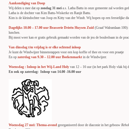
Aankondiging van Doop
Wij delen u mee dat op
zondag 31 mei
a.s. Latha Battu in onze gemeente zal worden ge
Latha is de dochter van Kim Battu-Wiskerke en Ranjit Battu.
Kim is de kleindochter van Joop en Kitty van der Windt. Wij hopen op een feestelijke di
Dagelijks 10.00 – 17.00 uur Brasserie Drieën Huysen Zuid
(Graaf Walramlaan 100): 
lunchen.
Bij mooi weer kan er gratis gebruik gemaakt worden van de jeu de boulesbaan in de prac
Van dinsdag t/m vrijdag is er elke ochtend inloop
Je kunt de Windwijzer binnenstappen voor een kop koffie of thee en voor een praatje
En op
zaterdag van 9.30 – 12.00 uur Boekenmarkt
in de Windwijzer.
Woensdag : Inloop in het Wij-Land Holy
van 12 – 16 uur (in het park Holy vlak bij d
En ook op zaterdag: Inloop van 14.00 -16.00 uur
Woensdag 27 mei: Thema-avond
georganiseerd door de diaconie in het gebouw
Reho