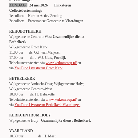
te Vlaardingen
ZONDAG
24 mei 2026 Pinksteren
Collectebestemming:
1e collecte: Kerk in Actie / Zending
2e collecte: Protestantse Gemeente te Vlaardingen
REHOBOTHKERK
Wijkgemeente Centrum-West
Gezamenlijke dienst
Bethelkerk
Wijkgemeente Grote Kerk
11.00 uur ds. G.J. van Meijeren
17.00 uur ds. J.W.J. Guis; Poeldijk
Te beluisteren/te zien via
www.kerkomroep.nl/
en
via
YouTube Livestream Grote Kerk
BETHELKERK
Wijkgemeente Ambacht-Oost; Wijkgemeente Holy;
Wijkgemeente Centrum-West
10.00 uur ds. H. Habekotté
Te beluisteren/te zien via
www.kerkomroep.nl/
en
via
YouTube Livestream Bethelkerk Vlaardingen
KERKCENTRUM HOLY
Wijkgemeente Holy
Gezamenlijke dienst Bethelkerk
VAARTLAND
10.30 uur ds. H. Mast