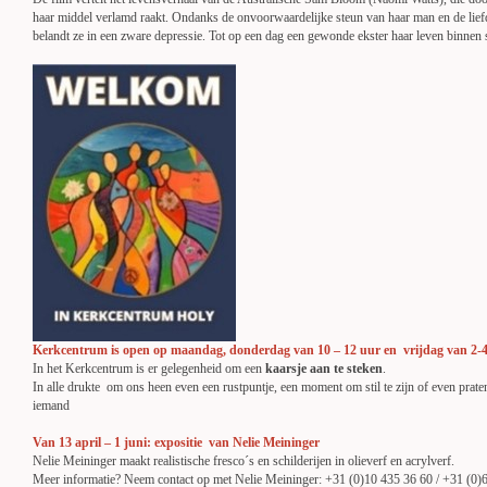
haar middel verlamd raakt. Ondanks de onvoorwaardelijke steun van haar man en de lief
belandt ze in een zware depressie. Tot op een dag een gewonde ekster haar leven binnen 
Kerkcentrum is open op maandag, donderdag van 10 – 12 uur en vrijdag van 2-
In het Kerkcentrum is er gelegenheid om een
kaarsje aan te steken
.
In alle drukte om ons heen even een rustpuntje, een moment om stil te zijn of even prate
iemand
Van 13 april – 1 juni:
expositie van
Nelie Meininger
Nelie Meininger maakt realistische fresco´s en schilderijen in olieverf en acrylverf.
Meer informatie? Neem contact op met Nelie Meininger: +31 (0)10 435 36 60 / +31 (0)