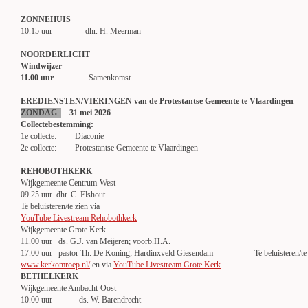
ZONNEHUIS
10.15 uur dhr. H. Meerman
NOORDERLICHT
Windwijzer
11.00 uur
Samenkomst
EREDIENSTEN/VIERINGEN van de Protestantse Gemeente te Vlaardingen
ZONDAG
31 mei 2026
Collectebestemming:
1e collecte: Diaconie
2e collecte: Protestantse Gemeente te Vlaardingen
REHOBOTHKERK
Wijkgemeente Centrum-West
09.25 uur dhr. C. Elshout
Te beluisteren/te zien via
YouTube Livestream Rehobothkerk
Wijkgemeente Grote Kerk
11.00 uur ds. G.J. van Meijeren; voorb.H.A.
17.00 uur pastor Th. De Koning; Hardinxveld Giesendam Te beluisteren/te z
www.kerkomroep.nl/
en via
YouTube Livestream Grote Kerk
BETHELKERK
Wijkgemeente Ambacht-Oost
10.00 uur ds. W. Barendrecht