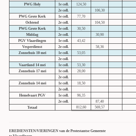
PWG Holy
1e coll.
124,50
2e coll.
106,30
PWG Grote Kerk
1e coll.
77,70
Ochtend
2e coll.
104,50
PWG Grote Kerk
1e coll.
30,50
Middag
2e coll.
30,90
PGV Vlaardingen
1e coll.
43,42
Vesperdienst
2e coll.
58,36
Zonnehuis 10 mei
1e coll.
53,05
2e coll.
Vaartland 14 mei
1e coll.
53,30
Zonnehuis 17 mei
1e coll.
28,00
2e coll.
Zonnehuis 14 mei
1e coll.
18,50
2e coll.
Hemelvaart PGV
1e coll.
96,35
2e coll.
87,40
812,60
569,57
Totaal
EREDIENSTEN/VIERINGEN van de Protestantse Gemeente