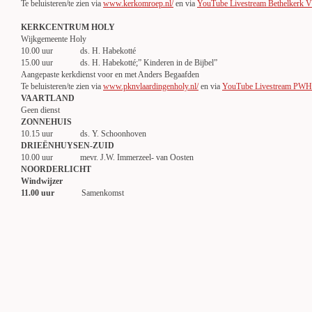
Te beluisteren/te zien via
www.kerkomroep.nl/
en via
YouTube Livestream Bethelkerk V
KERKCENTRUM HOLY
Wijkgemeente Holy
10.00 uur ds. H. Habekotté
15.00 uur ds. H. Habekotté;” Kinderen in de Bijbel”
Aangepaste kerkdienst voor en met Anders Begaafden
Te beluisteren/te zien via
www.pknvlaardingenholy.nl/
en via
YouTube Livestream PWH 
VAARTLAND
Geen dienst
ZONNEHUIS
10.15 uur ds. Y. Schoonhoven
DRIEËNHUYSEN-ZUID
10.00 uur mevr. J.W. Immerzeel- van Oosten
NOORDERLICHT
Windwijzer
11.00 uur
Samenkomst