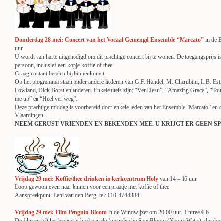
Donderdag 28 mei: Concert van het Vocaal Gemengd Ensemble “Marcato”
in de 
uur
U wordt van harte uitgenodigd om dit prachtige concert bij te wonen. De toegangsprijs is 
persoon, inclusief een kopje koffie of thee.
Graag contant betalen bij binnenkomst.
Op het programma staan onder andere liederen van G.F. Händel, M. Cherubini, L.B. Est,
Lowland, Dick Borst en anderen. Enkele titels zijn: “Veni Jesu”, “Amazing Grace”, “Tou
me up” en “Heel ver weg”.
Deze prachtige middag is voorbereid door enkele leden van het Ensemble “Marcato” en
Vlaardingen.
NEEM GERUST VRIENDEN EN BEKENDEN MEE. U KRIJGT ER GEEN SP
Vrijdag 29 mei: Koffie/thee drinken in kerkcentrum Holy
van 14 – 16 uur
Loop gewoon even naar binnen voor een praatje met koffie of thee
Aanspreekpunt: Leni van den Berg, tel: 010-4744384
Vrijdag 29 mei: Film Penguin Bloom
in de Windwijzer om 20.00 uur. Entree € 6
De film vertelt het levensverhaal van de Australische Sam Bloom (Naomi Watts), die do