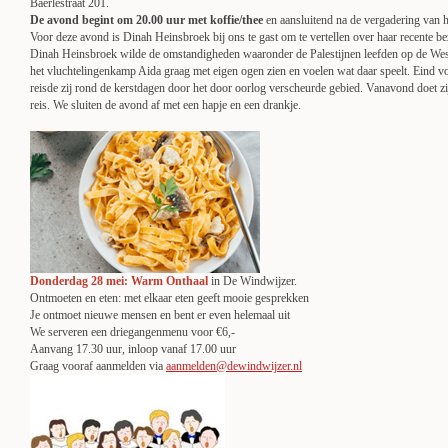
Baerlestraat 201.
De avond begint om 20.00 uur met koffie/thee
en aansluitend na de vergadering van h
Voor deze avond is Dinah Heinsbroek bij ons te gast om te vertellen over haar recente 
Dinah Heinsbroek wilde de omstandigheden waaronder de Palestijnen leefden op de West
het vluchtelingenkamp Aida graag met eigen ogen zien en voelen wat daar speelt. Eind vo
reisde zij rond de kerstdagen door het door oorlog verscheurde gebied. Vanavond doet zi
reis. We sluiten de avond af met een hapje en een drankje.
Donderdag 28 mei: Warm Onthaal
in De Windwijzer.
Ontmoeten en eten: met elkaar eten geeft mooie gesprekken
Je ontmoet nieuwe mensen en bent er even helemaal uit
We serveren een driegangenmenu voor €6,-
Aanvang 17.30 uur, inloop vanaf 17.00 uur
Graag vooraf aanmelden via
aanmelden@dewindwijzer.nl