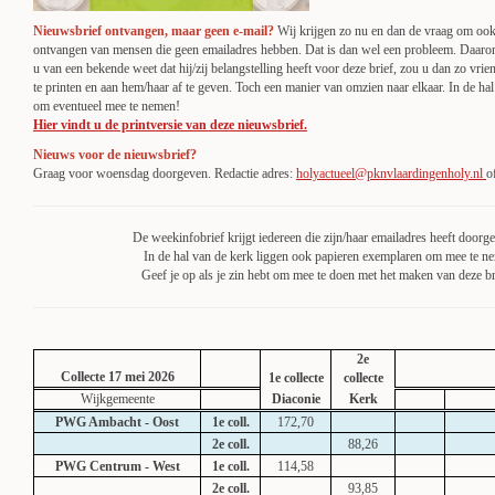
Nieuwsbrief ontvangen, maar geen e-mail?
Wij krijgen zo nu en dan de vraag om ook
ontvangen van mensen die geen emailadres hebben. Dat is dan wel een probleem. Daarom
u van een bekende weet dat hij/zij belangstelling heeft voor deze brief, zou u dan zo vriend
te printen en aan hem/haar af te geven. Toch een manier van omzien naar elkaar. In de ha
om eventueel mee te nemen!
Hier vindt u de printversie van deze nieuwsbrief.
Nieuws voor de nieuwsbrief?
Graag voor woensdag doorgeven. Redactie adres:
holyactueel@pknvlaardingenholy.nl
o
De weekinfobrief krijgt iedereen die zijn/haar emailadres heeft doorg
In de hal van de kerk liggen ook papieren exemplaren om mee te n
Geef je op als je zin hebt om mee te doen met het maken van deze b
2e
Collecte 17 mei 2026
1e collecte
collecte
Wijkgemeente
Diaconie
Kerk
PWG Ambacht - Oost
1e coll.
172,70
2e coll.
88,26
PWG Centrum - West
1e coll.
114,58
2e coll.
93,85