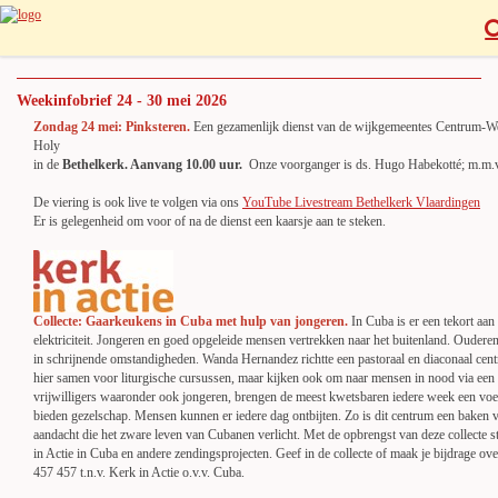
Weekinfobrief 24 - 30 mei 2026
Zondag 24 mei: Pinksteren.
Een gezamenlijk dienst van de wijkgemeentes Centrum-W
Holy
in de
Bethelkerk. Aanvang 10.00 uur.
Onze voorganger is ds. Hugo Habekotté; m.m.v
De viering is ook live te volgen via ons
YouTube Livestream Bethelkerk Vlaardingen
Er is gelegenheid om voor of na de dienst een kaarsje aan te steken.
Collecte: Gaarkeukens in Cuba met hulp van jongeren.
In Cuba is er een tekort aan
elektriciteit. Jongeren en goed opgeleide mensen vertrekken naar het buitenland. Oudere
in schrijnende omstandigheden. Wanda Hernandez richtte een pastoraal en diaconaal c
hier samen voor liturgische cursussen, maar kijken ook om naar mensen in nood via een
vrijwilligers waaronder ook jongeren, brengen de meest kwetsbaren iedere week een vo
bieden gezelschap. Mensen kunnen er iedere dag ontbijten. Zo is dit centrum een baken 
aandacht die het zware leven van Cubanen verlicht. Met de opbrengst van deze collecte s
in Actie in Cuba en andere zendingsprojecten. Geef in de collecte of maak je bijdrage
457 457 t.n.v. Kerk in Actie o.v.v. Cuba.