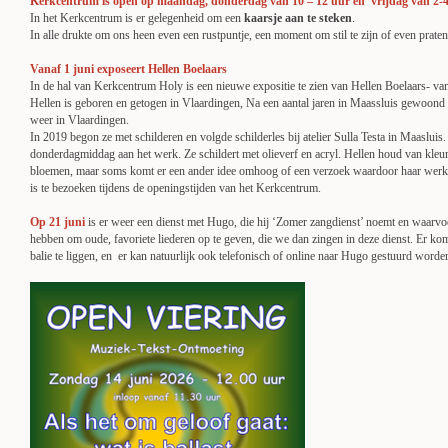
Kerkcentrum is open op maandag, donderdag van 10 – 12 uur en vrijdag van 2-
In het Kerkcentrum is er gelegenheid om een
kaarsje aan te steken
.
In alle drukte om ons heen even een rustpuntje, een moment om stil te zijn of even prate
Vanaf 1 juni exposeert Hellen Boelaars
In de hal van Kerkcentrum Holy is een nieuwe expositie te zien van Hellen Boelaars- va
Hellen is geboren en getogen in Vlaardingen, Na een aantal jaren in Maassluis gewoond
weer in Vlaardingen.
In 2019 begon ze met schilderen en volgde schilderles bij atelier Sulla Testa in Maasluis. 
donderdagmiddag aan het werk. Ze schildert met olieverf en acryl.
Hellen houd van kleur
bloemen, maar soms komt er een ander idee omhoog of een
verzoek waardoor haar werk z
is te bezoeken tijdens de openingstijden van het
Kerkcentrum.
Op 21 juni
is er weer een dienst met Hugo, die hij ‘Zomer zangdienst’ noemt en waarv
hebben om oude, favoriete liederen op te geven, die we dan zingen in deze dienst. Er ko
balie te liggen, en er kan natuurlijk ook telefonisch of online naar Hugo gestuurd word