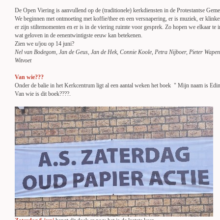
De Open Viering is aanvullend op de (traditionele) kerkdiensten in de Protestantse Gem
We beginnen met ontmoeting met koffie/thee en een versnapering, er is muziek, er klink
er zijn stiltemomenten en er is in de viering ruimte voor gesprek. Zo hopen we elkaar te 
wat geloven in de eenentwintigste eeuw kan betekenen.
Zien we u/jou op 14 juni?
Nel van Bodegom, Jan de Geus, Jan de Hek, Connie Koole, Petra Nijboer, Pieter Wapena
Witvoet
Van wie???
Onder de balie in het Kerkcentrum ligt al een aantal weken het boek " Mijn naam is Edi
Van wie is dit boek????.