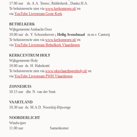
17.00 uur ds. A.A. Teeuw; Ridderkerk ; Dankz.H.A.
Te beluisteren/te zien via
www.kerkomroep.nl/
en
via
YouTube Livestream Grote Kerk
BETHELKERK
Wijkgemeente Ambacht-Oost
10.00 uur ds. Y. Schoonhoven
; Heilig Avondmaal
m.m.v. Cantorij
Te beluisteren/te zien via
www.kerkomroep.nl/
en
via
YouTube Livestream Bethelkerk Vlaardingen
KERKCENTRUM HOLY
Wijkgemeente Holy
10.00 uur ds. H. Habekotté
Te beluisteren/te zien via
www.pknvlaardingenholy.nl/
en
via
YouTube Livestream PWH Vlaardingen
ZONNEHUIS
10.15 uur dhr. N. van der Smit
VAARTLAND
10.30 uur ds. M.A.D. Noordzij-Hijweege
NOORDERLICHT
Windwijzer
11.00 uur Samenkomst