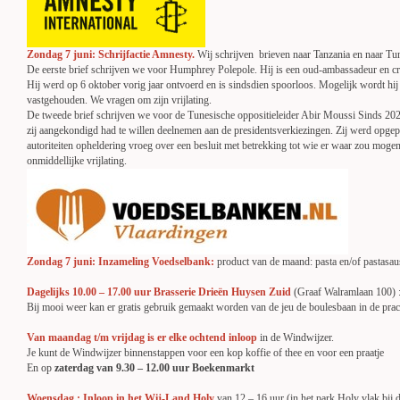
Zondag 7 juni: Schrijfactie Amnesty.
Wij schrijven brieven naar Tanzania en naar Tu
De eerste brief schrijven we voor Humphrey Polepole. Hij is een oud-ambassadeur en cri
Hij werd op 6 oktober vorig jaar ontvoerd en is sindsdien spoorloos. Mogelijk wordt hi
vastgehouden. We vragen om zijn vrijlating.
De tweede brief schrijven we voor de Tunesische oppositieleider Abir Moussi Sinds 202
zij aangekondigd had te willen deelnemen aan de presidentsverkiezingen. Zij werd opgepak
autoriteiten opheldering vroeg over een besluit met betrekking tot
wie er waar zou mogen
onmiddellijke vrijlating.
Zondag 7 juni: Inzameling Voedselbank:
product van de maand: pasta en/of pastasau
Dagelijks 10.00 – 17.00 uur Brasserie Drieën Huysen Zuid
(Graaf Walramlaan 100) :
Bij mooi weer kan er gratis gebruik gemaakt worden van de jeu de boulesbaan in de prac
Van maandag t/m vrijdag is er elke ochtend inloop
in de Windwijzer.
Je kunt de Windwijzer binnenstappen voor een kop koffie of thee en voor een praatje
En op
zaterdag van 9.30 – 12.00 uur Boekenmarkt
Woensdag : Inloop in het Wij-Land Holy
van 12 – 16 uur (in het park Holy vlak bij d