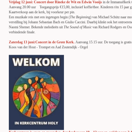
Vrijdag 12 juni: Concert door Rineke de Wit en Edwin Vooijs
in de Immanuëlkerk 
Aanvang 20.00 uur Toegangsprijs €15,00, inclusief koffie/thee. Kinderen t/m 15 jaar gr
Kaartverkoop aan de kerk, bij voorkeur per pin.
Een muzikale reis met een ingetogen begin (
The Beginnin
g) van Michael Schütz naar m
verstilling bij Johann Sebastian Bach en Giulio Caccini. Daarbij klinkt ook het ontroere
Naomi Shemer. Bekende melodieën uit
The Sound of Music
van Richard Rodgers en Osc
verbindende finale.
Zaterdag 13 juni:Concert in de Grote Kerk.
Aanvang 15.15 uur. De toegang is gratis
Koos van der Hout - Trompet en Aad Zoutendijk - Orgel