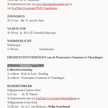
10.00 uur ds. H. Habekotté
Te beluisteren/te zien via
www.pknvlaardingenholy.nl/
en
via
YouTube Livestream PWH Vlaardingen
ZONNEHUIS
10.15 uur dhr. N. van der Smit
VAARTLAND
10.30 uur ds. M.A.D. Noordzij-Hijweege
NOORDERLICHT
Windwijzer
11.00 uur Samenkomst
EREDIENSTEN/VIERINGEN van de Protestantse Gemeente te Vlaardingen
ZONDAG 7 juni 2026
Collectebestemming:
1e collecte: Kerk in Actie / Zending
2e collecte: Protestantse Gemeente te Vlaardingen
REHOBOTHKERK
Wijkgemeente Centrum-West
9.25 uur ds. B. Plaisier
Te beluisteren/te zien via
YouTube Livestream Rehobothkerk
en
Wijkgemeente Grote Kerk
11.00 uur ds. G.J. van Meijeren
; Heilig Avondmaal