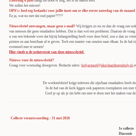
Zaterdag 6 juni
hangt dit doek er nog; het is de laatste keer.
We zullen het missen!
OPA’s: heel erg bedankt voor jullie inzet om er elke eerste zaterdag van de maand 
En ja, wat nu met dat oud papier?????
Nieuwsbrief ontvangen, maar geen e-mail?
Wij krijgen zo nu en dan de vraag om ook
van mensen die geen emailadres hebben. Dat is dan wel een probleem. Daarom de vraag a
u van een bekende weet dat hij/zij belangstelling heeft voor deze brief, zou u dan zo vriend
printen en aan hem/haar af te geven. Toch een manier van omzien naar elkaar. In de hal 
eventueel mee te nemen!
Hier vindt u de printversie van deze nieuwsbrief.
Nieuws voor de nieuwsbrief?
Graag voor woensdag doorgeven. Redactie adres:
holyactueel@pknvlaardingenholy.nl
o
De weekinfobrief krijgt iedereen die zijn/haar emailadres heeft d
In de hal van de kerk liggen ook papieren exemplaren om mee 
Geef je op als je zin hebt om mee te doen met het maken van d
Collecte verantwoording : 31 mei 2026
1e collecte
Diaconie