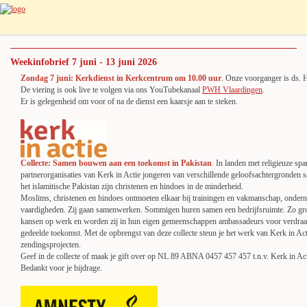
Weekinfobrief 7 juni - 13 juni 2026
Zondag 7 juni:
Kerkdienst in Kerkcentrum om 10.00 uur
. Onze voorganger is ds. 
De viering is ook live te volgen via ons YouTubekanaal
PWH Vlaardingen
.
Er is gelegenheid om voor of na de dienst een kaarsje aan te steken.
Collecte: Samen bouwen aan een toekomst in Pakistan
.
In landen met religieuze sp
partnerorganisaties van Kerk in Actie jongeren van verschillende geloofsachtergronden s
het islamitische Pakistan zijn christenen en hindoes in de minderheid.
Moslims, christenen en hindoes ontmoeten elkaar bij trainingen en vakmanschap, ondern
vaardigheden. Zij gaan samenwerken. Sommigen huren samen een bedrijfsruimte. Zo gro
kansen op werk en worden zij in hun eigen gemeenschappen ambassadeurs voor verdraa
gedeelde toekomst. Met de opbrengst van deze collecte steun je het werk van Kerk in Act
zendingsprojecten.
Geef in de collecte of maak je gift over op NL 89 ABNA 0457 457 457 t.n.v. Kerk in Act
Bedankt voor je bijdrage.