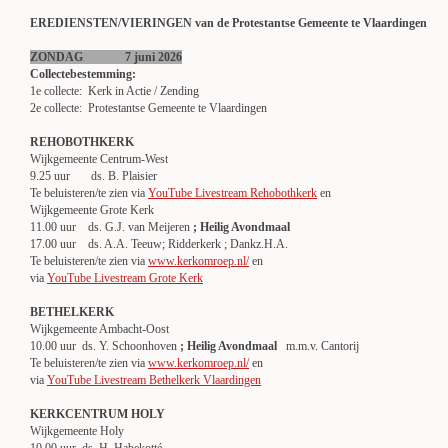
EREDIENSTEN/VIERINGEN van de Protestantse Gemeente te Vlaardingen
ZONDAG 7 juni 2026
Collectebestemming:
1e collecte: Kerk in Actie / Zending
2e collecte: Protestantse Gemeente te Vlaardingen
REHOBOTHKERK
Wijkgemeente Centrum-West
9.25 uur ds. B. Plaisier
Te beluisteren/te zien via
YouTube Livestream Rehobothkerk
en
Wijkgemeente Grote Kerk
11.00 uur ds. G.J. van Meijeren
; Heilig Avondmaal
17.00 uur ds. A.A. Teeuw; Ridderkerk ; Dankz.H.A.
Te beluisteren/te zien via
www.kerkomroep.nl/
en
via
YouTube Livestream Grote Kerk
BETHELKERK
Wijkgemeente Ambacht-Oost
10.00 uur ds. Y. Schoonhoven
; Heilig Avondmaal
m.m.v. Cantorij
Te beluisteren/te zien via
www.kerkomroep.nl/
en
via
YouTube Livestream Bethelkerk Vlaardingen
KERKCENTRUM HOLY
Wijkgemeente Holy