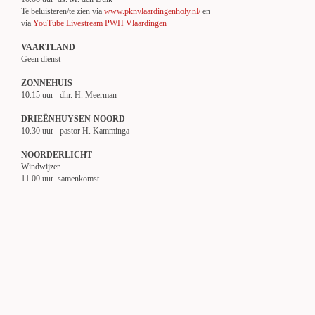
Te beluisteren/te zien via
www.pknvlaardingenholy.nl/
en
via
YouTube Livestream PWH Vlaardingen
VAARTLAND
Geen dienst
ZONNEHUIS
10.15 uur dhr. H. Meerman
DRIEËNHUYSEN-NOORD
10.30 uur pastor H. Kamminga
NOORDERLICHT
Windwijzer
11.00 uur samenkomst