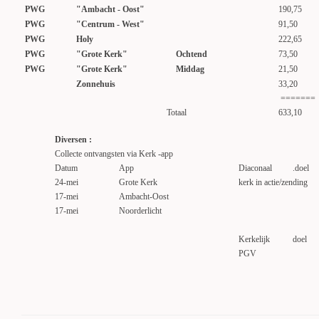
PWG
"Ambacht - Oost"
190,75
PWG
"Centrum - West"
91,50
PWG
Holy
222,65
PWG
"Grote Kerk"
Ochtend
73,50
PWG
"Grote Kerk"
Middag
21,50
Zonnehuis
33,20
=======
Totaal
633,10
Diversen :
Collecte ontvangsten via Kerk -app
Datum
App
Diaconaal
.doel
24-mei
Grote Kerk
kerk in actie/zending
17-mei
Ambacht-Oost
17-mei
Noorderlicht
Kerkelijk
doel
PGV