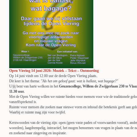
Open Viering 14 juni 2026: Muziek – Tekst – Ontmoeting
Op 14 juni vindt om 12.00 uur de derde Open Viering plaats.
Dit keer is het thema:
"Als het om geloof gaat: wat is ballast, wat bagage?"
U/jij bent van harte welkom in het
Geuzencollege, Willem de Zwijgerlaan 230 te Vlaa
11.30 uur.
Met de Open Viering willen we ruimte bieden voor mensen voor wie de traditionele gelo
vanzelfsprekend is.
Ruimte voor mensen die zoeken naar nieuwe vorm en inhoud die betekenis geeft aan gelo
Waarbij er ruimte mag zijn voor twijfel.
Kernwoorden van de viering zijn: open (geen vaste paden of voorwaarden vooraf), anders
woorden), laagdrempelig, interactief, het mogen benoemen van vragen in plaats van de 
en zoekend naar zingeving en inspiratie.