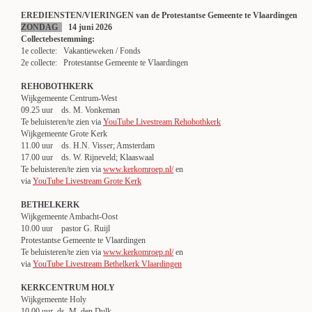
EREDIENSTEN/VIERINGEN van de Protestantse Gemeente te Vlaardingen
ZONDAG
14 juni 2026
Collectebestemming:
1e collecte: Vakantieweken / Fonds
2e collecte: Protestantse Gemeente te Vlaardingen
REHOBOTHKERK
Wijkgemeente Centrum-West
09.25 uur ds. M. Vonkeman
Te beluisteren/te zien via
YouTube Livestream Rehobothkerk
Wijkgemeente Grote Kerk
11.00 uur ds. H.N. Visser; Amsterdam
17.00 uur ds. W. Rijneveld; Klaaswaal
Te beluisteren/te zien via
www.kerkomroep.nl/
en
via
YouTube Livestream Grote Kerk
BETHELKERK
Wijkgemeente Ambacht-Oost
10.00 uur pastor G. Ruijl
Protestantse Gemeente te Vlaardingen
Te beluisteren/te zien via
www.kerkomroep.nl/
en
via
YouTube Livestream Bethelkerk Vlaardingen
KERKCENTRUM HOLY
Wijkgemeente Holy
10.00 uur ds. M. den Dulk