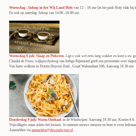
Woensdag : Inloop in het Wij-Land Holy
van 12 – 16 uur (in het park Holy vlak bij d
En ook op zaterdag: Inloop van 14.00 -16.00 uur
Woensdag 8 juli: Slaap en Piekeren.
Ligt u ook wel eens lang wakker en kunt u uw ge
Claudia de Fouw, wijkpsycholoog van Indigo Rijnmond geeft een presentatie over slapen
Van harte welkom in Drieën-Huysen Zuid , Graaf Walramlaan 100, Aanvang 10.30 uur
Donderdag 9 juli: Warm Onthaal
in de Windwijzer. Aanvang 19.30 uur, Kosten € 6.
Vrijwilligers staan achter het fornuis. Je ontmoet nieuwe mensen en bent er even helemaa
Aanmelden via
aanmelden@dewindwijzer.nl