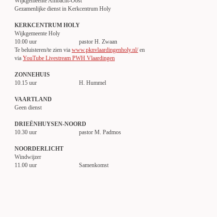
Wijkgemeente Ambacht-Oost
Gezamenlijke dienst in Kerkcentrum Holy
KERKCENTRUM HOLY
Wijkgemeente Holy
10.00 uur pastor H. Zwaan
Te beluisteren/te zien via
www.pknvlaardingenholy.nl/
en
via
YouTube Livestream PWH Vlaardingen
ZONNEHUIS
10.15 uur H. Hummel
VAARTLAND
Geen dienst
DRIEËNHUYSEN-NOORD
10.30 uur pastor M. Padmos
NOORDERLICHT
Windwijzer
11.00 uur Samenkomst