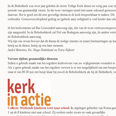
In de Bethelkerk was twee jaar geleden de eerste Veilige Kerk dienst en vorig jaar was e
periode van gezamenlijk vieren. In die twee vieringen stond met name seksueel grensove
daarvan. Het is goed om dit zeer gevoelige thema in de kerk bespreekbaar te maken. Dit
verbreden. Grensoverschrijdend gedrag en (gebrek aan) veiligheid is veel breder dan se
In het kerkcentrum zal Bas Gravendeel aanwezig zijn, één van de twee vertrouwenspers
zijn aangesteld. In de Rehobothkerk zal Nel van Bodegom aanwezig zijn, de andere ve
de Rehobothkerk aanwezig.
Wij zijn ons ervan bewust dat dit thema de nodige emoties en (nare) herinneringen op kan
hetzij na de dienst, hetzij op een later moment.
André Betsema, Ds. Hugo Habekotté en Petra Nijboer
Vervoer tijdens gezamenlijke diensten
Indien u gebruik maakt van het reguliere kerkvervoer van uw wijkgemeente verandert er 
Als u geen gebruik maakt van het reguliere vervoer is er een mogelijkheid om met busje
staat er om 09.30 uur een busje klaar bij zowel de Rehobothkerk als bij de Bethelkerk, v
Collecte: Werkende kinderen weer naar school.
I
n afgelegen gebieden van Kenia gaa
1 op de 8 kinderen niet naar school. Zij werken onder zware en vaak gevaarlijke