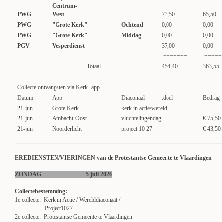
Centrum-
PWG
West
73,50
65,50
PWG
"Grote Kerk"
Ochtend
0,00
0,00
PWG
"Grote Kerk"
Middag
0,00
0,00
PGV
Vesperdienst
37,00
0,00
=======
=====
Totaal
454,40
363,55
Collecte ontvangsten via Kerk -app
Datum
App
Diaconaal
.doel
Bedrag
21-jun
Grote Kerk
kerk in actie/wereld
21-jun
Ambacht-Oost
vluchtelingendag
€ 75,50
21-jun
Noorderlicht
project 10 27
€ 43,50
EREDIENSTEN/VIERINGEN van de Protestantse Gemeente te Vlaardingen
ZONDAG 5 juli 2026
Collectebestemming:
1e collecte: Kerk in Actie / Werelddiaconaat /
Project1027
2e collecte: Protestantse Gemeente te Vlaardingen