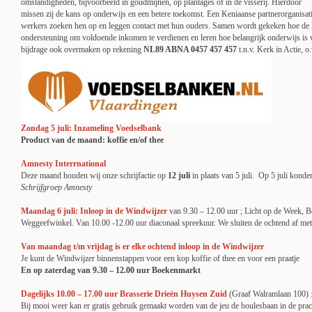
omstandigheden, bijvoorbeeld in goudmijnen, op plantages of in de visserij. Hierdoor
missen zij de kans op onderwijs en een betere toekomst. Een Keniaanse partnerorganisati
werkers zoeken hen op en leggen contact met hun ouders. Samen wordt gekeken hoe de 
ondersteuning om voldoende inkomen te verdienen en leren hoe belangrijk onderwijs is 
bijdrage ook overmaken op rekening
NL89 ABNA 0457 457 457
t.n.v. Kerk in Actie, o.
Zondag 5 juli: Inzameling Voedselbank
Product van de maand: koffie en/of thee
Amnesty Interrnational
Deze maand houden wij onze schrijfactie op
12 juli
in plaats van 5 juli. Op 5 juli kond
Schrijfgroep Amnesty
Maandag 6 juli:
Inloop in de Windwijzer
van 9.30 – 12.00 uur ; Licht op de Week,
Weggeefwinkel. Van 10.00 -12.00 uur diaconaal spreekuur. We sluiten de ochtend af me
Van maandag t/m vrijdag is er elke ochtend inloop in de Windwijzer
Je kunt de Windwijzer binnenstappen voor een kop koffie of thee en voor een praatje
En op zaterdag van 9.30 – 12.00 uur Boekenmarkt
Dagelijks 10.00 – 17.00 uur Brasserie Drieën Huysen Zuid
(Graaf Walramlaan 100) :
Bij mooi weer kan er gratis gebruik gemaakt worden van de jeu de boulesbaan in de prac