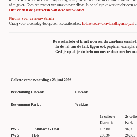
af te geven. Toch een manier van omzien naar elkaar. In de hal zijn er weekinfobrieven 
Hier vindt u de printversie van deze nieuwsbrief.
Nieuws voor de nieuwsbrief?
Graag voor woensdag doorgeven. Redactie adres:
holyactueel@pknvlaardingenholy.nl
o
De weekinfobrief krijgt iedereen die zijn/haar emailad
In de hal van de kerk liggen ook papieren exemplar
Geef je op als je zin hebt om mee te doen met het m
Collecte verantwoording : 28 juni 2026
Bestemming Diaconie :
Diaconie
Bestemming Kerk :
Wijkkas
1e collecte
2e colle
Diaconie
Kerk
PWG
"Ambacht - Oost"
105,60
96,00
PWG
Holy
238,30
202,05