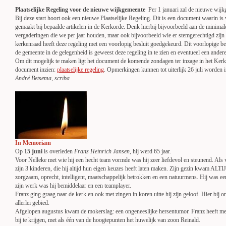
Plaatselijke Regeling voor de nieuwe wijkgemeente
Per 1 januari zal de nieuwe wijkge
Bij deze start hoort ook een nieuwe Plaatselijke Regeling. Dit is een document waarin 
gemaakt bij bepaalde artikelen in de Kerkorde. Denk hierbij bijvoorbeeld aan de minimal
vergaderingen die we per jaar houden, maar ook bijvoorbeeld wie er stemgerechtigd zij
kerkenraad heeft deze regeling met een voorlopig besluit goedgekeurd. Dit voorlopige be
de gemeente in de gelegenheid is geweest deze regeling in te zien en eventueel een ande
Om dit mogelijk te maken ligt het document de komende zondagen ter inzage in het Kerk
document inzien:
plaatselijke regeling
. Opmerkingen kunnen tot uiterlijk 26 juli worden 
André Betsema, scriba
In Memoriam
Op
15 juni
is overleden
Franz Heinrich Jansen
, hij werd 65 jaar.
Voor Nelleke met wie hij een hecht team vormde was hij zeer liefdevol en steunend. Als 
zijn 3 kinderen, die hij altijd hun eigen keuzes heeft laten maken. Zijn gezin kwam ALT
zorgzaam, oprecht, intelligent, maatschappelijk betrokken en een natuurmens. Hij wa
zijn werk was hij bemiddelaar en een teamplayer.
Franz ging graag naar de kerk en ook met zingen in koren uitte hij zijn geloof. Hier bij o
allerlei gebied.
Afgelopen augustus kwam de mokerslag: een ongeneeslijke hersentumor. Franz heeft met 
bij te krijgen, met als één van de hoogtepunten het huwelijk van zoon Reinald.