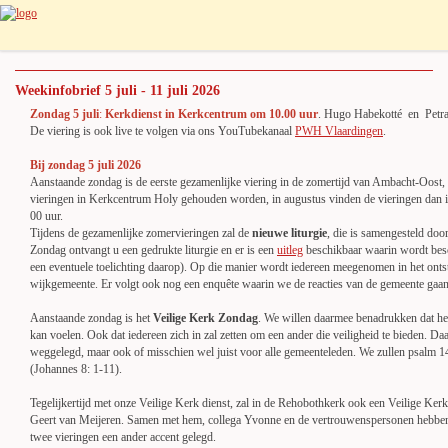
Weekinfobrief 5 juli - 11 juli 2026
Zondag 5 juli
:
Kerkdienst in Kerkcentrum om 10.00 uur
. Hugo Habekotté
en Petra
De viering is ook live te volgen via ons YouTubekanaal
PWH Vlaardingen
.
Bij zondag 5 juli 2026
Aanstaande zondag is de eerste gezamenlijke viering in de zomertijd van Ambacht-Oost,
vieringen in Kerkcentrum Holy gehouden worden, in augustus vinden de vieringen dan i
00 uur.
Tijdens de gezamenlijke zomervieringen zal de
nieuwe liturgie
, die is samengesteld do
Zondag ontvangt u een gedrukte liturgie en er is een
uitleg
beschikbaar waarin wordt bes
een eventuele toelichting daarop). Op die manier wordt iedereen meegenomen in het onts
wijkgemeente. Er volgt ook nog een enquête waarin we de reacties van de gemeente gaan
Aanstaande zondag is het
Veilige Kerk Zondag
. We willen daarmee benadrukken dat het 
kan voelen. Ook dat iedereen zich in zal zetten om een ander die veiligheid te bieden. Daa
weggelegd, maar ook of misschien wel juist voor alle gemeenteleden. We zullen psalm 14
(Johannes 8: 1-11).
Tegelijkertijd met onze Veilige Kerk dienst, zal in de Rehobothkerk ook een Veilige Ke
Geert van Meijeren. Samen met hem, collega Yvonne en de vertrouwenspersonen hebben w
twee vieringen een ander accent gelegd.