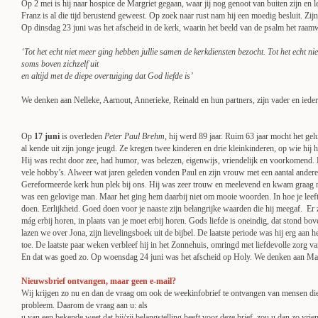
Op 2 mei is hij naar hospice de Margriet gegaan, waar jij nog genoot van buiten zijn en l
Franz is al die tijd berustend geweest. Op zoek naar rust nam hij een moedig besluit. Zij
Op dinsdag 23 juni was het afscheid in de kerk, waarin het beeld van de psalm het raam
‘Tot het echt niet meer ging hebben jullie samen de kerkdiensten bezocht. Tot het echt 
soms boven zichzelf uit
en altijd met de diepe overtuiging dat God liefde is’
We denken aan Nelleke, Aarnout, Annerieke, Reinald en hun partners, zijn vader en iedere
Op
17 juni
is overleden
Peter Paul Brehm
, hij werd 89 jaar. Ruim 63 jaar mocht het ge
al kende uit zijn jonge jeugd. Ze kregen twee kinderen en drie kleinkinderen, op wie hij h
Hij was recht door zee, had humor, was belezen, eigenwijs, vriendelijk en voorkomend. H
vele hobby’s. Alweer wat jaren geleden vonden Paul en zijn vrouw met een aantal ande
Gereformeerde kerk hun plek bij ons. Hij was zeer trouw en meelevend en kwam graag na
was een gelovige man. Maar het ging hem daarbij niet om mooie woorden. In hoe je leeft l
doen. Eerlijkheid. Goed doen voor je naaste zijn belangrijke waarden die hij meegaf. Er 
mág erbij horen, in plaats van je moet erbij horen. Gods liefde is oneindig, dat stond bove
lazen we over Jona, zijn lievelingsboek uit de bijbel. De laatste periode was hij erg aan
toe. De laatste paar weken verbleef hij in het Zonnehuis, omringd met liefdevolle zorg va
En dat was goed zo. Op woensdag 24 juni was het afscheid op Holy. We denken aan Mar
Nieuwsbrief ontvangen, maar geen e-mail?
Wij krijgen zo nu en dan de vraag om ook de weekinfobrief te ontvangen van mensen die
probleem. Daarom de vraag aan u: als
u van een bekende weet dat hij/zij belangstelling heeft voor deze brief, zou u dan zo vrien