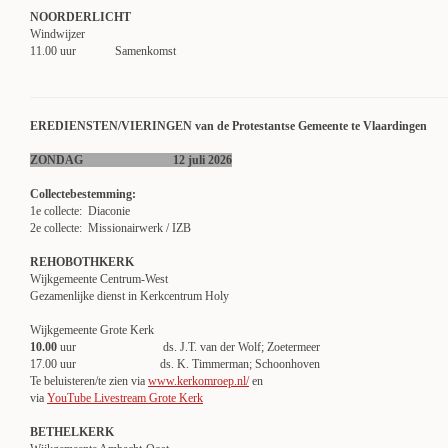
NOORDERLICHT
Windwijzer
11.00 uur Samenkomst
EREDIENSTEN/VIERINGEN van de Protestantse Gemeente te Vlaardingen
ZONDAG 12 juli 2026
Collectebestemming:
1e collecte: Diaconie
2e collecte: Missionairwerk / IZB
REHOBOTHKERK
Wijkgemeente Centrum-West
Gezamenlijke dienst in Kerkcentrum Holy
Wijkgemeente Grote Kerk
10.00
uur ds. J.T. van der Wolf; Zoetermeer
17.00 uur ds. K. Timmerman; Schoonhoven
Te beluisteren/te zien via
www.kerkomroep.nl/
en
via
YouTube Livestream Grote Kerk
BETHELKERK