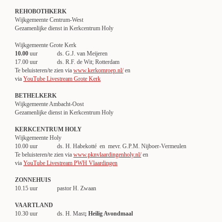
REHOBOTHKERK
Wijkgemeente Centrum-West
Gezamenlijke dienst in Kerkcentrum Holy
Wijkgemeente Grote Kerk
10.00
uur ds. G.J. van Meijeren
17.00 uur ds. R.F. de Wit; Rotterdam
Te beluisteren/te zien via
www.kerkomroep.nl/
en
via
YouTube Livestream Grote Kerk
BETHELKERK
Wijkgemeente Ambacht-Oost
Gezamenlijke dienst in Kerkcentrum Holy
KERKCENTRUM HOLY
Wijkgemeente Holy
10.00 uur ds. H. Habekotté
en mevr. G.P.M. Nijboer-Vermeulen
Te beluisteren/te zien via
www.pknvlaardingenholy.nl/
en
via
YouTube Livestream PWH Vlaardingen
ZONNEHUIS
10.15 uur pastor H. Zwaan
VAARTLAND
10.30 uur ds. H. Mast
; Heilig Avondmaal