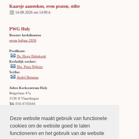
Kaarsje aansteken, even praten, stilte
14-08-2026 om 14:00
PWG Holy
Rooster kerkdiensten
eerste haljaar 2026
Predikant:
Ds. Hugo Habekotté
Kerkelijk werker:
Mw. Petra Nijboer
Scriba:
André Betsema
Adres Kerkcentrum Holy
Reigerlaan 47a
3136 JJ Vlaardingen
Tel.
010-4745644
Locatie:
Klik hier
Openbaar vervoer: stadsbus 56/156
Deze website maakt gebruik van functionele
halte Holierhoek
cookies om de website goed te laten
functioneren en het gebruik van de website
LINKS